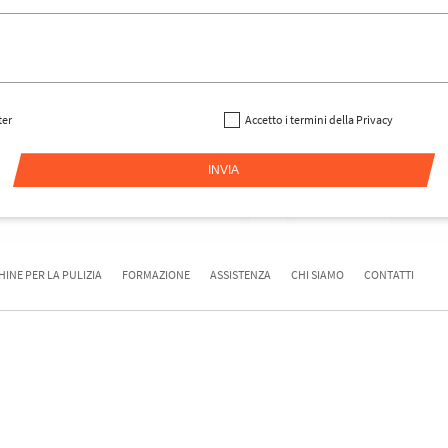
ter
Accetto i termini della Privacy
INE PER LA PULIZIA
FORMAZIONE
ASSISTENZA
CHI SIAMO
CONTATTI